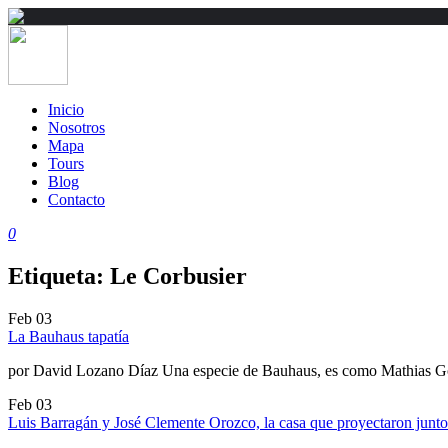
Inicio
Nosotros
Mapa
Tours
Blog
Contacto
0
Etiqueta:
Le Corbusier
Feb
03
La Bauhaus tapatía
por David Lozano Díaz Una especie de Bauhaus, es como Mathias G
Feb
03
Luis Barragán y José Clemente Orozco, la casa que proyectaron junto