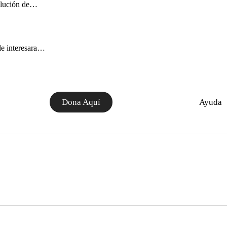
volución de…
le interesara…
Dona Aquí
Ayuda