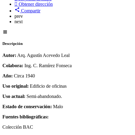
Obtener dirección
Compartir
prev
next
Descripción
Autor:
Arq. Agustín Acevedo Leal
Colabora:
Ing. C. Ramírez Fonseca
Año:
Circa 1940
Uso original:
Edificio de oficinas
Uso actual:
Semi-abandonado.
Estado de conservación:
Malo
Fuentes bibliográficas:
Colección BAC