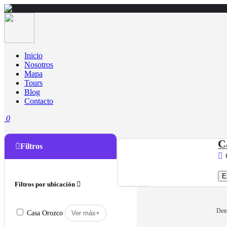
Inicio
Nosotros
Mapa
Tours
Blog
Contacto
0
C
Filtros
$
320.00
E
Filtros por ubicación
1 Hora
Venció !
Dem
Casa Orozco
Ver más+