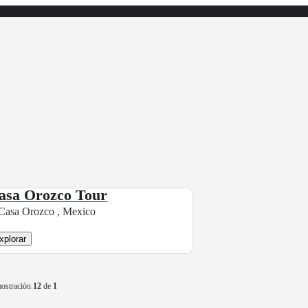
asa Orozco Tour
Casa Orozco , Mexico
xplorar
ostración
12
de
1